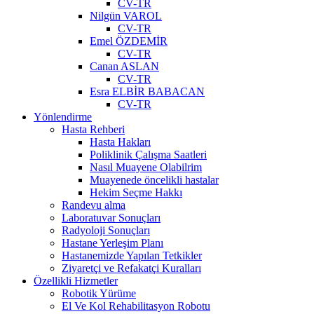
CV-TR
Nilgün VAROL
CV-TR
Emel ÖZDEMİR
CV-TR
Canan ASLAN
CV-TR
Esra ELBİR BABACAN
CV-TR
Yönlendirme
Hasta Rehberi
Hasta Hakları
Poliklinik Çalışma Saatleri
Nasıl Muayene Olabilrim
Muayenede öncelikli hastalar
Hekim Seçme Hakkı
Randevu alma
Laboratuvar Sonuçları
Radyoloji Sonuçları
Hastane Yerleşim Planı
Hastanemizde Yapılan Tetkikler
Ziyaretçi ve Refakatçi Kuralları
Özellikli Hizmetler
Robotik Yürüme
El Ve Kol Rehabilitasyon Robotu