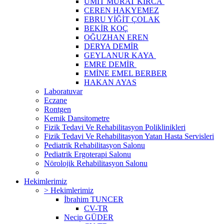
ÜMİT MURAT KIRCA
CEREN HAKYEMEZ
EBRU YİĞİT ÇOLAK
BEKİR KOÇ
OĞUZHAN EREN
DERYA DEMİR
GEYLANUR KAYA
EMRE DEMİR
EMİNE EMEL BERBER
HAKAN AYAS
Laboratuvar
Eczane
Rontgen
Kemik Dansitometre
Fizik Tedavi Ve Rehabilitasyon Poliklinikleri
Fizik Tedavi Ve Rehabilitasyon Yatan Hasta Servisleri
Pediatrik Rehabilitasyon Salonu
Pediatrik Ergoterapi Salonu
Nörolojik Rehabilitasyon Salonu
Hekimlerimiz
> Hekimlerimiz
İbrahim TUNCER
CV-TR
Necip GÜDER