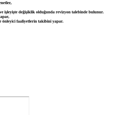
netler,
 ve işleyişte değişiklik olduğunda revizyon talebinde bulunur.
yapar,
önleyici faaliyetlerin takibini yapar.