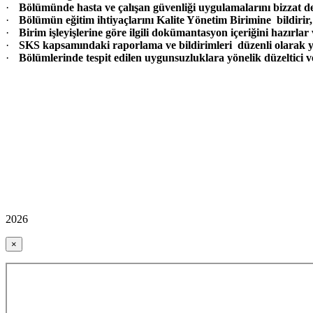
·
Bölümünde hasta ve çalışan güvenliği uygulamalarını bizzat de
·
Bölümün eğitim ihtiyaçlarını Kalite Yönetim Birimine bildirir,
·
Birim işleyişlerine göre ilgili dokümantasyon içeriğini hazırlar
·
SKS kapsamındaki raporlama ve bildirimleri düzenli olarak 
·
Bölümlerinde tespit edilen uygunsuzluklara yönelik düzeltici ve 
2026
×