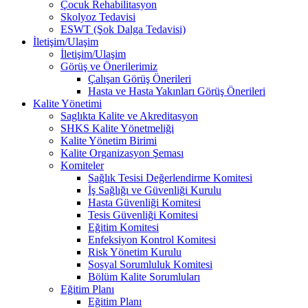
Çocuk Rehabilitasyon
Skolyoz Tedavisi
ESWT (Şok Dalga Tedavisi)
İletişim/Ulaşim
İletişim/Ulaşim
Görüş ve Önerilerimiz
Çalışan Görüş Önerileri
Hasta ve Hasta Yakınları Görüş Önerileri
Kalite Yönetimi
Saglıkta Kalite ve Akreditasyon
SHKS Kalite Yönetmeliği
Kalite Yönetim Birimi
Kalite Organizasyon Şeması
Komiteler
Sağlık Tesisi Değerlendirme Komitesi
İş Sağlığı ve Güvenliği Kurulu
Hasta Güvenliği Komitesi
Tesis Güvenliği Komitesi
Eğitim Komitesi
Enfeksiyon Kontrol Komitesi
Risk Yönetim Kurulu
Sosyal Sorumluluk Komitesi
Bölüm Kalite Sorumluları
Eğitim Planı
Eğitim Planı