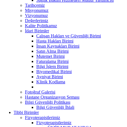
Sağlık Bakım Hizmetleri Müdür Yardımcısı
Tarihçemiz
Misyonumuz
Vizyonumuz
Değerlerimiz
Kalite Politikamız
İdari Birimler
Çalışan Hakları ve Güvenliği Birimi
Hasta Hakları Birimi
İnsan Kaynakları Birimi
Satın Alma Birimi
Mutemet Birimi
Faturalama Birimi
Bilgi İşlem Birimi
Biyomedikal Birimi
Ayniyat Birimi
Klinik Kodlama
Fotoğraf Galerisi
Hastane Organizasyon Şeması
Bilgi Güvenliği Politikası
Bilgi Güvenliği İhlali
Tibbi Birimler
Fizyoterapistlerimiz
Fizyoterapistlerimiz