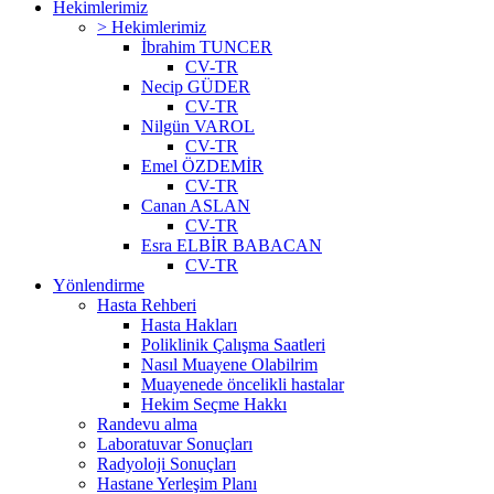
Hekimlerimiz
> Hekimlerimiz
İbrahim TUNCER
CV-TR
Necip GÜDER
CV-TR
Nilgün VAROL
CV-TR
Emel ÖZDEMİR
CV-TR
Canan ASLAN
CV-TR
Esra ELBİR BABACAN
CV-TR
Yönlendirme
Hasta Rehberi
Hasta Hakları
Poliklinik Çalışma Saatleri
Nasıl Muayene Olabilrim
Muayenede öncelikli hastalar
Hekim Seçme Hakkı
Randevu alma
Laboratuvar Sonuçları
Radyoloji Sonuçları
Hastane Yerleşim Planı