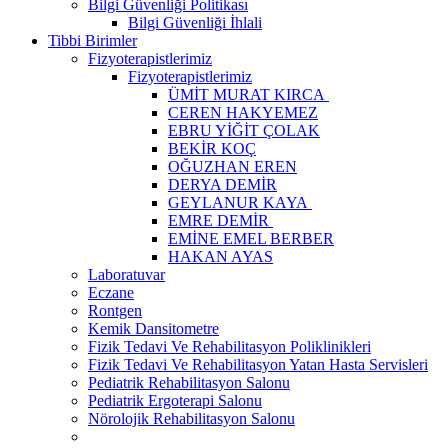
Bilgi Güvenliği Politikası
Bilgi Güvenliği İhlali
Tibbi Birimler
Fizyoterapistlerimiz
Fizyoterapistlerimiz
ÜMİT MURAT KIRCA
CEREN HAKYEMEZ
EBRU YİĞİT ÇOLAK
BEKİR KOÇ
OĞUZHAN EREN
DERYA DEMİR
GEYLANUR KAYA
EMRE DEMİR
EMİNE EMEL BERBER
HAKAN AYAS
Laboratuvar
Eczane
Rontgen
Kemik Dansitometre
Fizik Tedavi Ve Rehabilitasyon Poliklinikleri
Fizik Tedavi Ve Rehabilitasyon Yatan Hasta Servisleri
Pediatrik Rehabilitasyon Salonu
Pediatrik Ergoterapi Salonu
Nörolojik Rehabilitasyon Salonu