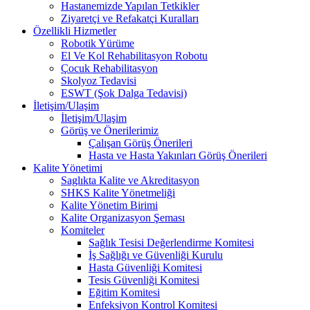
Hastanemizde Yapılan Tetkikler
Ziyaretçi ve Refakatçi Kuralları
Özellikli Hizmetler
Robotik Yürüme
El Ve Kol Rehabilitasyon Robotu
Çocuk Rehabilitasyon
Skolyoz Tedavisi
ESWT (Şok Dalga Tedavisi)
İletişim/Ulaşim
İletişim/Ulaşim
Görüş ve Önerilerimiz
Çalışan Görüş Önerileri
Hasta ve Hasta Yakınları Görüş Önerileri
Kalite Yönetimi
Saglıkta Kalite ve Akreditasyon
SHKS Kalite Yönetmeliği
Kalite Yönetim Birimi
Kalite Organizasyon Şeması
Komiteler
Sağlık Tesisi Değerlendirme Komitesi
İş Sağlığı ve Güvenliği Kurulu
Hasta Güvenliği Komitesi
Tesis Güvenliği Komitesi
Eğitim Komitesi
Enfeksiyon Kontrol Komitesi