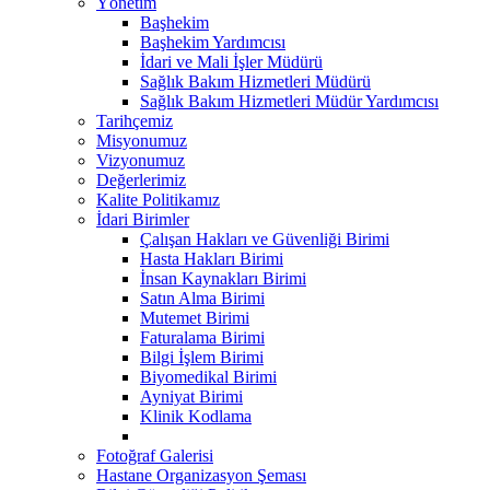
Yönetim
Başhekim
Başhekim Yardımcısı
İdari ve Mali İşler Müdürü
Sağlık Bakım Hizmetleri Müdürü
Sağlık Bakım Hizmetleri Müdür Yardımcısı
Tarihçemiz
Misyonumuz
Vizyonumuz
Değerlerimiz
Kalite Politikamız
İdari Birimler
Çalışan Hakları ve Güvenliği Birimi
Hasta Hakları Birimi
İnsan Kaynakları Birimi
Satın Alma Birimi
Mutemet Birimi
Faturalama Birimi
Bilgi İşlem Birimi
Biyomedikal Birimi
Ayniyat Birimi
Klinik Kodlama
Fotoğraf Galerisi
Hastane Organizasyon Şeması