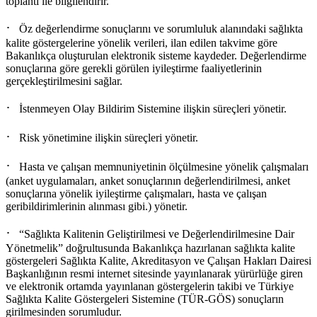
toplantı ile bilgilendirir.
·
Öz değerlendirme sonuçlarını ve sorumluluk alanındaki sağlıkta
kalite göstergelerine yönelik verileri, ilan edilen takvime göre
Bakanlıkça oluşturulan elektronik sisteme kaydeder. Değerlendirme
sonuçlarına göre gerekli görülen iyileştirme faaliyetlerinin
gerçekleştirilmesini sağlar.
·
İstenmeyen Olay Bildirim Sistemine ilişkin süreçleri yönetir.
·
Risk yönetimine ilişkin süreçleri yönetir.
·
Hasta ve çalışan memnuniyetinin ölçülmesine yönelik çalışmaları
(anket uygulamaları, anket sonuçlarının değerlendirilmesi, anket
sonuçlarına yönelik iyileştirme çalışmaları, hasta ve çalışan
geribildirimlerinin alınması gibi.) yönetir.
·
“Sağlıkta Kalitenin Geliştirilmesi ve Değerlendirilmesine Dair
Yönetmelik” doğrultusunda Bakanlıkça hazırlanan sağlıkta kalite
göstergeleri Sağlıkta Kalite, Akreditasyon ve Çalışan Hakları Dairesi
Başkanlığının resmi internet sitesinde yayınlanarak yürürlüğe giren
ve elektronik ortamda yayınlanan göstergelerin takibi ve Türkiye
Sağlıkta Kalite Göstergeleri Sistemine (TÜR-GÖS) sonuçların
girilmesinden sorumludur.