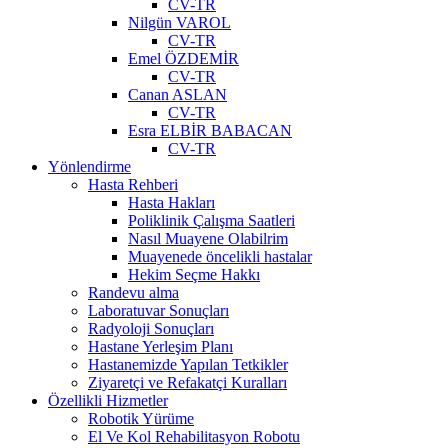
CV-TR
Nilgün VAROL
CV-TR
Emel ÖZDEMİR
CV-TR
Canan ASLAN
CV-TR
Esra ELBİR BABACAN
CV-TR
Yönlendirme
Hasta Rehberi
Hasta Hakları
Poliklinik Çalışma Saatleri
Nasıl Muayene Olabilrim
Muayenede öncelikli hastalar
Hekim Seçme Hakkı
Randevu alma
Laboratuvar Sonuçları
Radyoloji Sonuçları
Hastane Yerleşim Planı
Hastanemizde Yapılan Tetkikler
Ziyaretçi ve Refakatçi Kuralları
Özellikli Hizmetler
Robotik Yürüme
El Ve Kol Rehabilitasyon Robotu