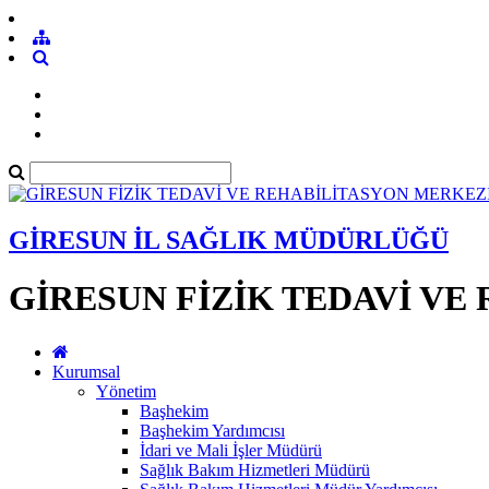
GİRESUN İL SAĞLIK MÜDÜRLÜĞÜ
GİRESUN FİZİK TEDAVİ VE
Kurumsal
Yönetim
Başhekim
Başhekim Yardımcısı
İdari ve Mali İşler Müdürü
Sağlık Bakım Hizmetleri Müdürü