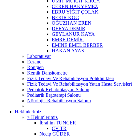
ÜMİT MURAT KIRCA
CEREN HAKYEMEZ
EBRU YİĞİT ÇOLAK
BEKİR KOÇ
OĞUZHAN EREN
DERYA DEMİR
GEYLANUR KAYA
EMRE DEMİR
EMİNE EMEL BERBER
HAKAN AYAS
Laboratuvar
Eczane
Rontgen
Kemik Dansitometre
Fizik Tedavi Ve Rehabilitasyon Poliklinikleri
Fizik Tedavi Ve Rehabilitasyon Yatan Hasta Servisleri
Pediatrik Rehabilitasyon Salonu
Pediatrik Ergoterapi Salonu
Nörolojik Rehabilitasyon Salonu
Hekimlerimiz
> Hekimlerimiz
İbrahim TUNCER
CV-TR
Necip GÜDER