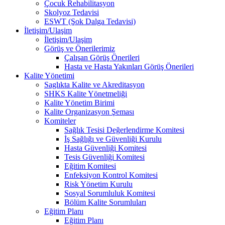
Çocuk Rehabilitasyon
Skolyoz Tedavisi
ESWT (Şok Dalga Tedavisi)
İletişim/Ulaşim
İletişim/Ulaşim
Görüş ve Önerilerimiz
Çalışan Görüş Önerileri
Hasta ve Hasta Yakınları Görüş Önerileri
Kalite Yönetimi
Saglıkta Kalite ve Akreditasyon
SHKS Kalite Yönetmeliği
Kalite Yönetim Birimi
Kalite Organizasyon Şeması
Komiteler
Sağlık Tesisi Değerlendirme Komitesi
İş Sağlığı ve Güvenliği Kurulu
Hasta Güvenliği Komitesi
Tesis Güvenliği Komitesi
Eğitim Komitesi
Enfeksiyon Kontrol Komitesi
Risk Yönetim Kurulu
Sosyal Sorumluluk Komitesi
Bölüm Kalite Sorumluları
Eğitim Planı
Eğitim Planı