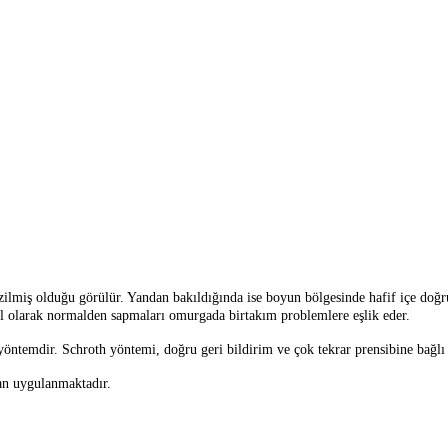
ilmiş olduğu görülür. Yandan bakıldığında ise boyun bölgesinde hafif içe doğru,
sal olarak normalden sapmaları omurgada birtakım problemlere eşlik eder.
ntemdir. Schroth yöntemi, doğru geri bildirim ve çok tekrar prensibine bağlı 3
an uygulanmaktadır.