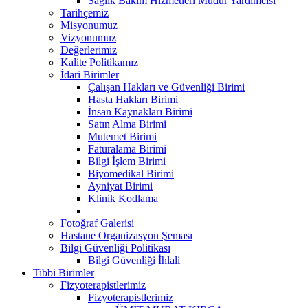
Sağlık Bakım Hizmetleri Müdür Yardımcısı
Tarihçemiz
Misyonumuz
Vizyonumuz
Değerlerimiz
Kalite Politikamız
İdari Birimler
Çalışan Hakları ve Güvenliği Birimi
Hasta Hakları Birimi
İnsan Kaynakları Birimi
Satın Alma Birimi
Mutemet Birimi
Faturalama Birimi
Bilgi İşlem Birimi
Biyomedikal Birimi
Ayniyat Birimi
Klinik Kodlama
Fotoğraf Galerisi
Hastane Organizasyon Şeması
Bilgi Güvenliği Politikası
Bilgi Güvenliği İhlali
Tibbi Birimler
Fizyoterapistlerimiz
Fizyoterapistlerimiz