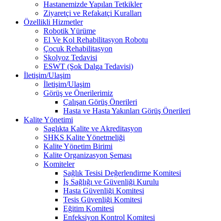
Hastanemizde Yapılan Tetkikler
Ziyaretçi ve Refakatçi Kuralları
Özellikli Hizmetler
Robotik Yürüme
El Ve Kol Rehabilitasyon Robotu
Çocuk Rehabilitasyon
Skolyoz Tedavisi
ESWT (Şok Dalga Tedavisi)
İletişim/Ulaşim
İletişim/Ulaşim
Görüş ve Önerilerimiz
Çalışan Görüş Önerileri
Hasta ve Hasta Yakınları Görüş Önerileri
Kalite Yönetimi
Saglıkta Kalite ve Akreditasyon
SHKS Kalite Yönetmeliği
Kalite Yönetim Birimi
Kalite Organizasyon Şeması
Komiteler
Sağlık Tesisi Değerlendirme Komitesi
İş Sağlığı ve Güvenliği Kurulu
Hasta Güvenliği Komitesi
Tesis Güvenliği Komitesi
Eğitim Komitesi
Enfeksiyon Kontrol Komitesi