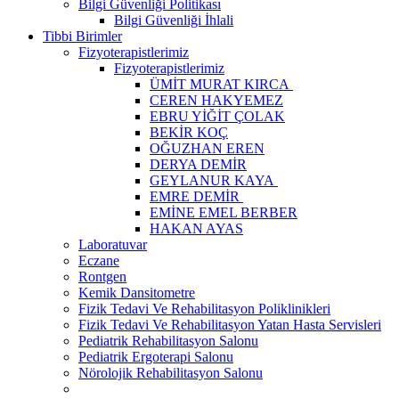
Bilgi Güvenliği Politikası
Bilgi Güvenliği İhlali
Tibbi Birimler
Fizyoterapistlerimiz
Fizyoterapistlerimiz
ÜMİT MURAT KIRCA
CEREN HAKYEMEZ
EBRU YİĞİT ÇOLAK
BEKİR KOÇ
OĞUZHAN EREN
DERYA DEMİR
GEYLANUR KAYA
EMRE DEMİR
EMİNE EMEL BERBER
HAKAN AYAS
Laboratuvar
Eczane
Rontgen
Kemik Dansitometre
Fizik Tedavi Ve Rehabilitasyon Poliklinikleri
Fizik Tedavi Ve Rehabilitasyon Yatan Hasta Servisleri
Pediatrik Rehabilitasyon Salonu
Pediatrik Ergoterapi Salonu
Nörolojik Rehabilitasyon Salonu