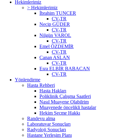
Hekimlerimiz
> Hekimlerimiz
İbrahim TUNCER
CV-TR
Necip GÜDER
CV-TR
Nilgün VAROL
CV-TR
Emel ÖZDEMİR
CV-TR
Canan ASLAN
CV-TR
Esra ELBİR BABACAN
CV-TR
Yönlendirme
Hasta Rehberi
Hasta Hakları
Poliklinik Çalışma Saatleri
Nasıl Muayene Olabilrim
Muayenede öncelikli hastalar
Hekim Seçme Hakkı
Randevu alma
Laboratuvar Sonuçları
Radyoloji Sonuçları
Hastane Yerleşim Planı