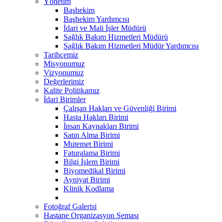
Yönetim
Başhekim
Başhekim Yardımcısı
İdari ve Mali İşler Müdürü
Sağlık Bakım Hizmetleri Müdürü
Sağlık Bakım Hizmetleri Müdür Yardımcısı
Tarihçemiz
Misyonumuz
Vizyonumuz
Değerlerimiz
Kalite Politikamız
İdari Birimler
Çalışan Hakları ve Güvenliği Birimi
Hasta Hakları Birimi
İnsan Kaynakları Birimi
Satın Alma Birimi
Mutemet Birimi
Faturalama Birimi
Bilgi İşlem Birimi
Biyomedikal Birimi
Ayniyat Birimi
Klinik Kodlama
Fotoğraf Galerisi
Hastane Organizasyon Şeması