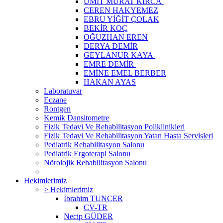
ÜMİT MURAT KIRCA
CEREN HAKYEMEZ
EBRU YİĞİT ÇOLAK
BEKİR KOÇ
OĞUZHAN EREN
DERYA DEMİR
GEYLANUR KAYA
EMRE DEMİR
EMİNE EMEL BERBER
HAKAN AYAS
Laboratuvar
Eczane
Rontgen
Kemik Dansitometre
Fizik Tedavi Ve Rehabilitasyon Poliklinikleri
Fizik Tedavi Ve Rehabilitasyon Yatan Hasta Servisleri
Pediatrik Rehabilitasyon Salonu
Pediatrik Ergoterapi Salonu
Nörolojik Rehabilitasyon Salonu
Hekimlerimiz
> Hekimlerimiz
İbrahim TUNCER
CV-TR
Necip GÜDER