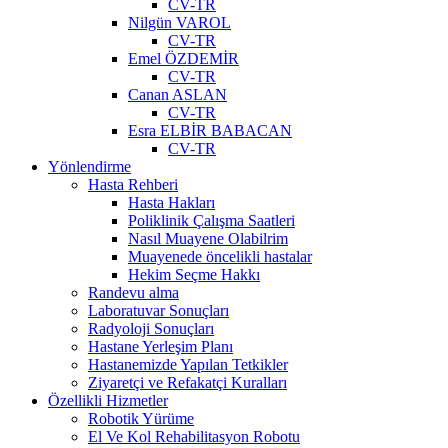
CV-TR
Nilgün VAROL
CV-TR
Emel ÖZDEMİR
CV-TR
Canan ASLAN
CV-TR
Esra ELBİR BABACAN
CV-TR
Yönlendirme
Hasta Rehberi
Hasta Hakları
Poliklinik Çalışma Saatleri
Nasıl Muayene Olabilrim
Muayenede öncelikli hastalar
Hekim Seçme Hakkı
Randevu alma
Laboratuvar Sonuçları
Radyoloji Sonuçları
Hastane Yerleşim Planı
Hastanemizde Yapılan Tetkikler
Ziyaretçi ve Refakatçi Kuralları
Özellikli Hizmetler
Robotik Yürüme
El Ve Kol Rehabilitasyon Robotu