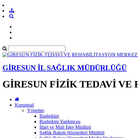
GİRESUN İL SAĞLIK MÜDÜRLÜĞÜ
GİRESUN FİZİK TEDAVİ VE
Kurumsal
Yönetim
Başhekim
Başhekim Yardımcısı
İdari ve Mali İşler Müdürü
Sağlık Bakım Hizmetleri Müdürü