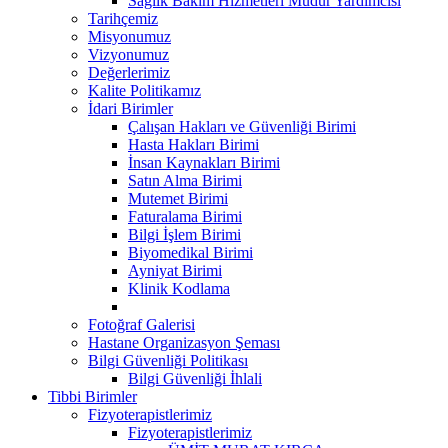
Sağlık Bakım Hizmetleri Müdür Yardımcısı
Tarihçemiz
Misyonumuz
Vizyonumuz
Değerlerimiz
Kalite Politikamız
İdari Birimler
Çalışan Hakları ve Güvenliği Birimi
Hasta Hakları Birimi
İnsan Kaynakları Birimi
Satın Alma Birimi
Mutemet Birimi
Faturalama Birimi
Bilgi İşlem Birimi
Biyomedikal Birimi
Ayniyat Birimi
Klinik Kodlama
Fotoğraf Galerisi
Hastane Organizasyon Şeması
Bilgi Güvenliği Politikası
Bilgi Güvenliği İhlali
Tibbi Birimler
Fizyoterapistlerimiz
Fizyoterapistlerimiz