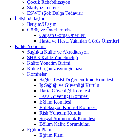
Çocuk Rehabilitasyon
Skolyoz Tedavisi
ESWT (Şok Dalga Tedavisi)
İletişim/Ulaşim
İletişim/Ulaşim
Görüş ve Önerilerimiz
Çalışan Görüş Önerileri
Hasta ve Hasta Yakınları Görüş Önerileri
Kalite Yönetimi
Saglıkta Kalite ve Akreditasyon
SHKS Kalite Yönetmeliği
Kalite Yönetim Birimi
Kalite Organizasyon Şeması
Komiteler
Sağlık Tesisi Değerlendirme Komitesi
İş Sağlığı ve Güvenliği Kurulu
Hasta Güvenliği Komitesi
Tesis Güvenliği Komitesi
Eğitim Komitesi
Enfeksiyon Kontrol Komitesi
Risk Yönetim Kurulu
Sosyal Sorumluluk Komitesi
Bölüm Kalite Sorumluları
Eğitim Planı
Eğitim Planı