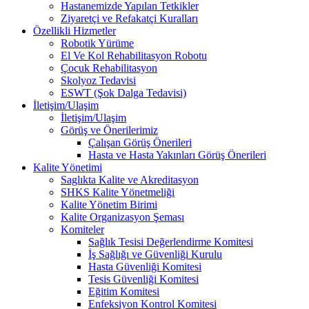
Hastanemizde Yapılan Tetkikler
Ziyaretçi ve Refakatçi Kuralları
Özellikli Hizmetler
Robotik Yürüme
El Ve Kol Rehabilitasyon Robotu
Çocuk Rehabilitasyon
Skolyoz Tedavisi
ESWT (Şok Dalga Tedavisi)
İletişim/Ulaşim
İletişim/Ulaşim
Görüş ve Önerilerimiz
Çalışan Görüş Önerileri
Hasta ve Hasta Yakınları Görüş Önerileri
Kalite Yönetimi
Saglıkta Kalite ve Akreditasyon
SHKS Kalite Yönetmeliği
Kalite Yönetim Birimi
Kalite Organizasyon Şeması
Komiteler
Sağlık Tesisi Değerlendirme Komitesi
İş Sağlığı ve Güvenliği Kurulu
Hasta Güvenliği Komitesi
Tesis Güvenliği Komitesi
Eğitim Komitesi
Enfeksiyon Kontrol Komitesi