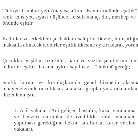
Türkiye Cumhuriyeti Anayasası’nın "Kanun önünde eşitlik” 
renk, cinsiyet, siyasi düşünce, felsefi inanç, din, mezhep v
önünde eşittir.
Kadınlar ve erkekler eşit haklara sahiptir. Devlet, bu eşit
maksatla alınacak tedbirler eşitlik ilkesine aykırı olarak yor
Çocuklar, yaşlılar, özürlüler, harp ve vazife şehitlerinin du
tedbirler eşitlik ilkesine aykırı sayılmaz... ’’ hükmü gereği;
Sağlık kurum ve kuruluşlarında genel hizmetin aksam
muayenelerinde öncelik sırası alacak gruplar yukarıda anıla
düzenlenmiştir.
1. Acil vakalar (Ani gelişen hastalık, kaza, yaralanma
ve benzeri durumlar ile ivedilikle tıbbi müdahale
yapılması gerektiğine hekim tarafından karar verilen
vakalar),