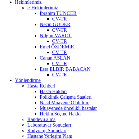
Hekimlerimiz
> Hekimlerimiz
İbrahim TUNCER
CV-TR
Necip GÜDER
CV-TR
Nilgün VAROL
CV-TR
Emel ÖZDEMİR
CV-TR
Canan ASLAN
CV-TR
Esra ELBİR BABACAN
CV-TR
Yönlendirme
Hasta Rehberi
Hasta Hakları
Poliklinik Çalışma Saatleri
Nasıl Muayene Olabilrim
Muayenede öncelikli hastalar
Hekim Seçme Hakkı
Randevu alma
Laboratuvar Sonuçları
Radyoloji Sonuçları
Hastane Yerleşim Planı