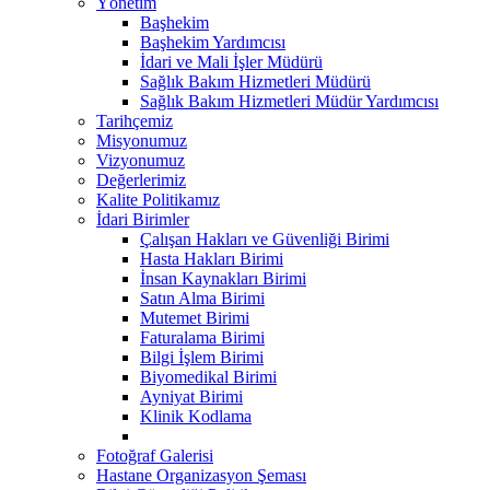
Yönetim
Başhekim
Başhekim Yardımcısı
İdari ve Mali İşler Müdürü
Sağlık Bakım Hizmetleri Müdürü
Sağlık Bakım Hizmetleri Müdür Yardımcısı
Tarihçemiz
Misyonumuz
Vizyonumuz
Değerlerimiz
Kalite Politikamız
İdari Birimler
Çalışan Hakları ve Güvenliği Birimi
Hasta Hakları Birimi
İnsan Kaynakları Birimi
Satın Alma Birimi
Mutemet Birimi
Faturalama Birimi
Bilgi İşlem Birimi
Biyomedikal Birimi
Ayniyat Birimi
Klinik Kodlama
Fotoğraf Galerisi
Hastane Organizasyon Şeması