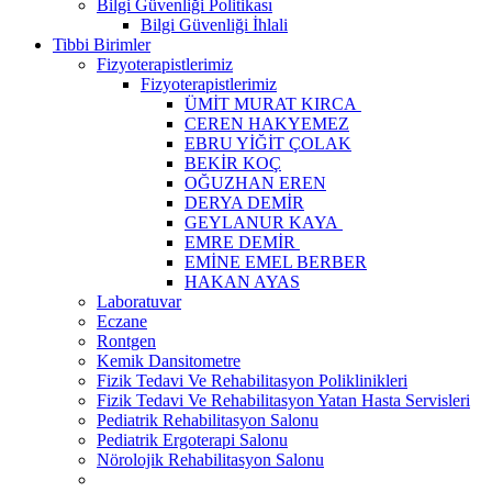
Bilgi Güvenliği Politikası
Bilgi Güvenliği İhlali
Tibbi Birimler
Fizyoterapistlerimiz
Fizyoterapistlerimiz
ÜMİT MURAT KIRCA
CEREN HAKYEMEZ
EBRU YİĞİT ÇOLAK
BEKİR KOÇ
OĞUZHAN EREN
DERYA DEMİR
GEYLANUR KAYA
EMRE DEMİR
EMİNE EMEL BERBER
HAKAN AYAS
Laboratuvar
Eczane
Rontgen
Kemik Dansitometre
Fizik Tedavi Ve Rehabilitasyon Poliklinikleri
Fizik Tedavi Ve Rehabilitasyon Yatan Hasta Servisleri
Pediatrik Rehabilitasyon Salonu
Pediatrik Ergoterapi Salonu
Nörolojik Rehabilitasyon Salonu