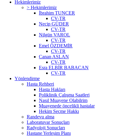
Hekimlerimiz
> Hekimlerimiz
İbrahim TUNCER
CV-TR
Necip GÜDER
CV-TR
Nilgün VAROL
CV-TR
Emel ÖZDEMİR
CV-TR
Canan ASLAN
CV-TR
Esra ELBİR BABACAN
CV-TR
Yönlendirme
Hasta Rehberi
Hasta Hakları
Poliklinik Çalışma Saatleri
Nasıl Muayene Olabilrim
Muayenede öncelikli hastalar
Hekim Seçme Hakkı
Randevu alma
Laboratuvar Sonuçları
Radyoloji Sonuçları
Hastane Yerleşim Planı