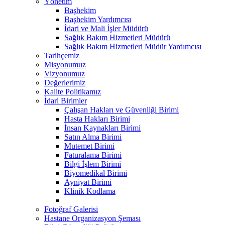
Yönetim
Başhekim
Başhekim Yardımcısı
İdari ve Mali İşler Müdürü
Sağlık Bakım Hizmetleri Müdürü
Sağlık Bakım Hizmetleri Müdür Yardımcısı
Tarihçemiz
Misyonumuz
Vizyonumuz
Değerlerimiz
Kalite Politikamız
İdari Birimler
Çalışan Hakları ve Güvenliği Birimi
Hasta Hakları Birimi
İnsan Kaynakları Birimi
Satın Alma Birimi
Mutemet Birimi
Faturalama Birimi
Bilgi İşlem Birimi
Biyomedikal Birimi
Ayniyat Birimi
Klinik Kodlama
Fotoğraf Galerisi
Hastane Organizasyon Şeması