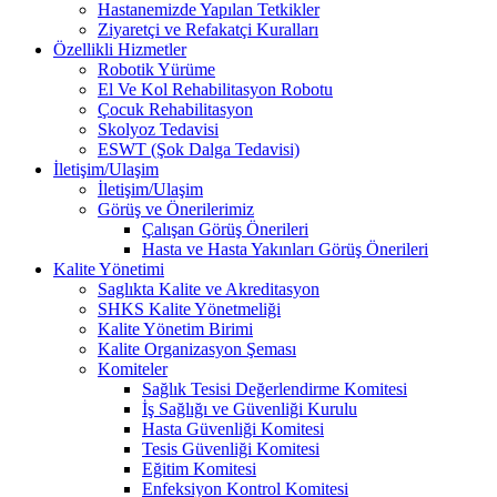
Hastanemizde Yapılan Tetkikler
Ziyaretçi ve Refakatçi Kuralları
Özellikli Hizmetler
Robotik Yürüme
El Ve Kol Rehabilitasyon Robotu
Çocuk Rehabilitasyon
Skolyoz Tedavisi
ESWT (Şok Dalga Tedavisi)
İletişim/Ulaşim
İletişim/Ulaşim
Görüş ve Önerilerimiz
Çalışan Görüş Önerileri
Hasta ve Hasta Yakınları Görüş Önerileri
Kalite Yönetimi
Saglıkta Kalite ve Akreditasyon
SHKS Kalite Yönetmeliği
Kalite Yönetim Birimi
Kalite Organizasyon Şeması
Komiteler
Sağlık Tesisi Değerlendirme Komitesi
İş Sağlığı ve Güvenliği Kurulu
Hasta Güvenliği Komitesi
Tesis Güvenliği Komitesi
Eğitim Komitesi
Enfeksiyon Kontrol Komitesi