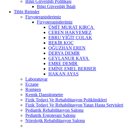
Bilgi Güvenliği Politikası
Bilgi Güvenliği İhlali
Tibbi Birimler
Fizyoterapistlerimiz
Fizyoterapistlerimiz
ÜMİT MURAT KIRCA
CEREN HAKYEMEZ
EBRU YİĞİT ÇOLAK
BEKİR KOÇ
OĞUZHAN EREN
DERYA DEMİR
GEYLANUR KAYA
EMRE DEMİR
EMİNE EMEL BERBER
HAKAN AYAS
Laboratuvar
Eczane
Rontgen
Kemik Dansitometre
Fizik Tedavi Ve Rehabilitasyon Poliklinikleri
Fizik Tedavi Ve Rehabilitasyon Yatan Hasta Servisleri
Pediatrik Rehabilitasyon Salonu
Pediatrik Ergoterapi Salonu
Nörolojik Rehabilitasyon Salonu