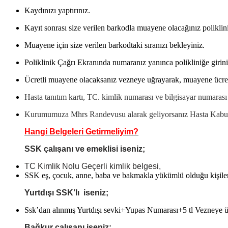
Kaydınızı yaptırınız.
Kayıt sonrası size verilen barkodla muayene olacağınız poliklin
Muayene için size verilen barkodtaki sıranızı bekleyiniz.
Poliklinik Çağrı Ekranında numaranız yanınca polikliniğe girini
Ücretli muayene olacaksanız vezneye uğrayarak, muayene ücretin
Hasta tanıtım kartı, TC. kimlik numarası ve bilgisayar numarası i
Kurumumuza Mhrs Randevusu alarak geliyorsanız Hasta Kabul
Hangi Belgeleri Getirmeliyim?
SSK çalışanı ve emeklisi iseniz;
TC Kimlik Nolu Geçerli kimlik belgesi,
SSK eş, çocuk, anne, baba ve bakmakla yükümlü olduğu kişile
Yurtdışı SSK’lı iseniz;
Ssk’dan alınmış Yurtdışı sevki+Yupas Numarası+5 tl Vezneye ü
Bağkur çalışanı iseniz;