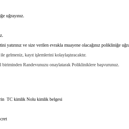
iğe uğrayınız.
z.
i yatırınız ve size verilen evrakla muayene olacağınız polikliniğe uğra
le gelmeniz, kayıt işlemlerini kolaylaştıracaktır.
 biriminden Randevunuzu onaylatarak Polikliniklere başvurunuz.
rin TC kimlik Nolu kimlik belgesi
cret