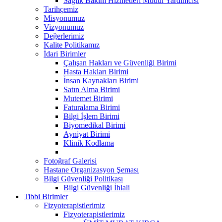
Sağlık Bakım Hizmetleri Müdür Yardımcısı
Tarihçemiz
Misyonumuz
Vizyonumuz
Değerlerimiz
Kalite Politikamız
İdari Birimler
Çalışan Hakları ve Güvenliği Birimi
Hasta Hakları Birimi
İnsan Kaynakları Birimi
Satın Alma Birimi
Mutemet Birimi
Faturalama Birimi
Bilgi İşlem Birimi
Biyomedikal Birimi
Ayniyat Birimi
Klinik Kodlama
Fotoğraf Galerisi
Hastane Organizasyon Şeması
Bilgi Güvenliği Politikası
Bilgi Güvenliği İhlali
Tibbi Birimler
Fizyoterapistlerimiz
Fizyoterapistlerimiz