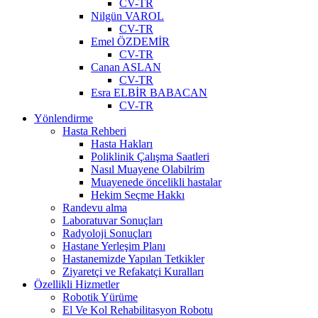
CV-TR
Nilgün VAROL
CV-TR
Emel ÖZDEMİR
CV-TR
Canan ASLAN
CV-TR
Esra ELBİR BABACAN
CV-TR
Yönlendirme
Hasta Rehberi
Hasta Hakları
Poliklinik Çalışma Saatleri
Nasıl Muayene Olabilrim
Muayenede öncelikli hastalar
Hekim Seçme Hakkı
Randevu alma
Laboratuvar Sonuçları
Radyoloji Sonuçları
Hastane Yerleşim Planı
Hastanemizde Yapılan Tetkikler
Ziyaretçi ve Refakatçi Kuralları
Özellikli Hizmetler
Robotik Yürüme
El Ve Kol Rehabilitasyon Robotu