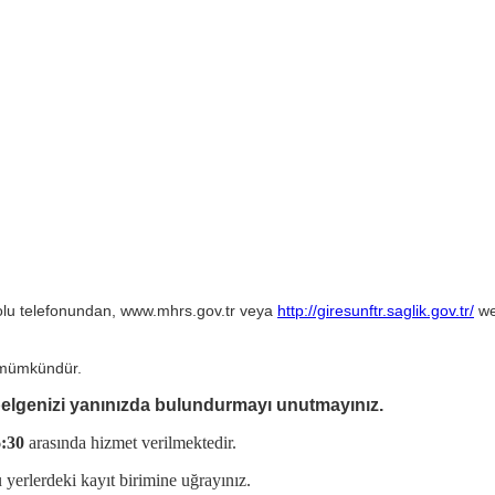
lu telefonundan, www.mhrs.gov.tr veya
http://giresunftr.saglik.gov.tr/
we
mümkündür.
 belgenizi yanınızda bulundurmayı unutmayınız.
6:30
arasında hizmet verilmektedir.
yerlerdeki kayıt birimine uğrayınız.