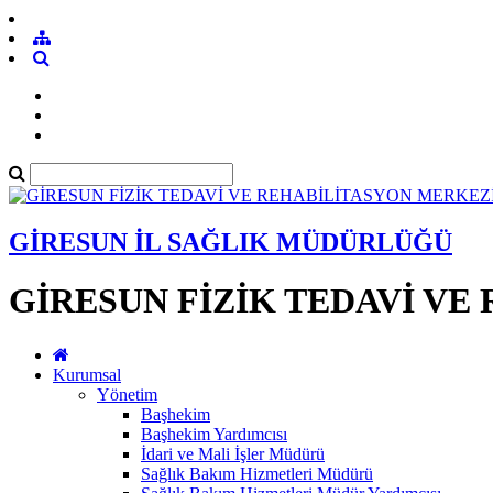
GİRESUN İL SAĞLIK MÜDÜRLÜĞÜ
GİRESUN FİZİK TEDAVİ VE
Kurumsal
Yönetim
Başhekim
Başhekim Yardımcısı
İdari ve Mali İşler Müdürü
Sağlık Bakım Hizmetleri Müdürü