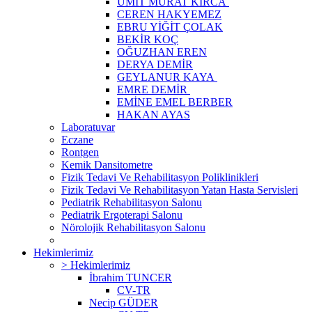
ÜMİT MURAT KIRCA
CEREN HAKYEMEZ
EBRU YİĞİT ÇOLAK
BEKİR KOÇ
OĞUZHAN EREN
DERYA DEMİR
GEYLANUR KAYA
EMRE DEMİR
EMİNE EMEL BERBER
HAKAN AYAS
Laboratuvar
Eczane
Rontgen
Kemik Dansitometre
Fizik Tedavi Ve Rehabilitasyon Poliklinikleri
Fizik Tedavi Ve Rehabilitasyon Yatan Hasta Servisleri
Pediatrik Rehabilitasyon Salonu
Pediatrik Ergoterapi Salonu
Nörolojik Rehabilitasyon Salonu
Hekimlerimiz
> Hekimlerimiz
İbrahim TUNCER
CV-TR
Necip GÜDER