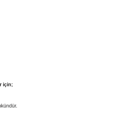
 için;
mkündür.