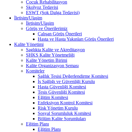
Çocuk Rehabilitasyon
Skolyoz Tedavisi
ESWT (Şok Dalga Tedavisi)
İletişim/Ulaşim
İletişim/Ulaşim
Görüş ve Önerilerimiz
Çalışan Görüş Önerileri
Hasta ve Hasta Yakınları Görüş Önerileri
Kalite Yönetimi
Saglıkta Kalite ve Akreditasyon
SHKS Kalite Yönetmeliği
Kalite Yönetim Birimi
Kalite Organizasyon Şeması
Komiteler
Sağlık Tesisi Değerlendirme Komitesi
İş Sağlığı ve Güvenliği Kurulu
Hasta Güvenliği Komitesi
Tesis Güvenliği Komitesi
Eğitim Komitesi
Enfeksiyon Kontrol Komitesi
Risk Yönetim Kurulu
Sosyal Sorumluluk Komitesi
Bölüm Kalite Sorumluları
Eğitim Planı
Eğitim Planı