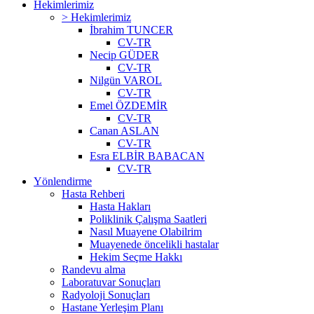
Hekimlerimiz
> Hekimlerimiz
İbrahim TUNCER
CV-TR
Necip GÜDER
CV-TR
Nilgün VAROL
CV-TR
Emel ÖZDEMİR
CV-TR
Canan ASLAN
CV-TR
Esra ELBİR BABACAN
CV-TR
Yönlendirme
Hasta Rehberi
Hasta Hakları
Poliklinik Çalışma Saatleri
Nasıl Muayene Olabilrim
Muayenede öncelikli hastalar
Hekim Seçme Hakkı
Randevu alma
Laboratuvar Sonuçları
Radyoloji Sonuçları
Hastane Yerleşim Planı