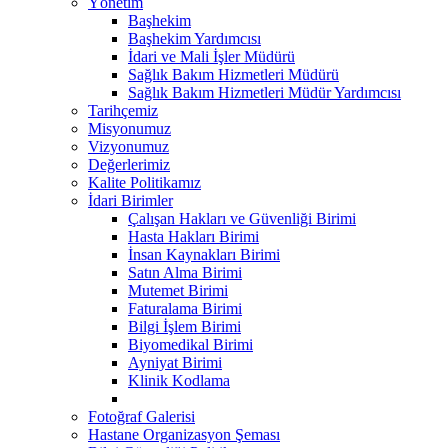
Yönetim
Başhekim
Başhekim Yardımcısı
İdari ve Mali İşler Müdürü
Sağlık Bakım Hizmetleri Müdürü
Sağlık Bakım Hizmetleri Müdür Yardımcısı
Tarihçemiz
Misyonumuz
Vizyonumuz
Değerlerimiz
Kalite Politikamız
İdari Birimler
Çalışan Hakları ve Güvenliği Birimi
Hasta Hakları Birimi
İnsan Kaynakları Birimi
Satın Alma Birimi
Mutemet Birimi
Faturalama Birimi
Bilgi İşlem Birimi
Biyomedikal Birimi
Ayniyat Birimi
Klinik Kodlama
Fotoğraf Galerisi
Hastane Organizasyon Şeması