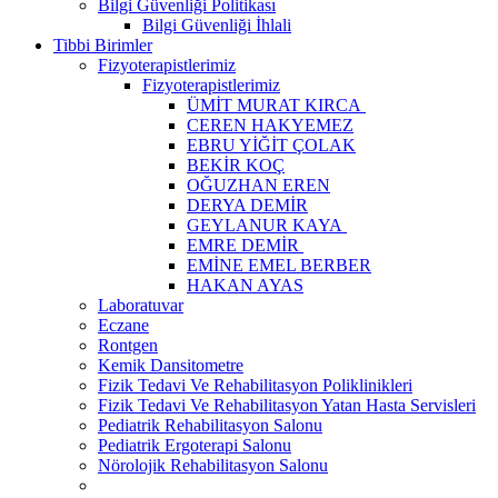
Bilgi Güvenliği Politikası
Bilgi Güvenliği İhlali
Tibbi Birimler
Fizyoterapistlerimiz
Fizyoterapistlerimiz
ÜMİT MURAT KIRCA
CEREN HAKYEMEZ
EBRU YİĞİT ÇOLAK
BEKİR KOÇ
OĞUZHAN EREN
DERYA DEMİR
GEYLANUR KAYA
EMRE DEMİR
EMİNE EMEL BERBER
HAKAN AYAS
Laboratuvar
Eczane
Rontgen
Kemik Dansitometre
Fizik Tedavi Ve Rehabilitasyon Poliklinikleri
Fizik Tedavi Ve Rehabilitasyon Yatan Hasta Servisleri
Pediatrik Rehabilitasyon Salonu
Pediatrik Ergoterapi Salonu
Nörolojik Rehabilitasyon Salonu