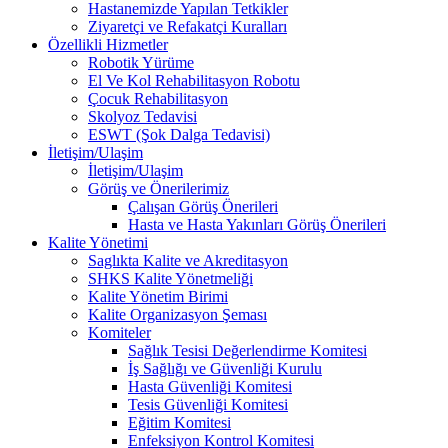
Hastanemizde Yapılan Tetkikler
Ziyaretçi ve Refakatçi Kuralları
Özellikli Hizmetler
Robotik Yürüme
El Ve Kol Rehabilitasyon Robotu
Çocuk Rehabilitasyon
Skolyoz Tedavisi
ESWT (Şok Dalga Tedavisi)
İletişim/Ulaşim
İletişim/Ulaşim
Görüş ve Önerilerimiz
Çalışan Görüş Önerileri
Hasta ve Hasta Yakınları Görüş Önerileri
Kalite Yönetimi
Saglıkta Kalite ve Akreditasyon
SHKS Kalite Yönetmeliği
Kalite Yönetim Birimi
Kalite Organizasyon Şeması
Komiteler
Sağlık Tesisi Değerlendirme Komitesi
İş Sağlığı ve Güvenliği Kurulu
Hasta Güvenliği Komitesi
Tesis Güvenliği Komitesi
Eğitim Komitesi
Enfeksiyon Kontrol Komitesi